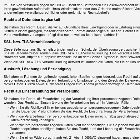
Im Falle von Verstößen gegen die DSGVO steht den Betroffenen ein Beschwerderecht bei e
ihres gewöhnlichen Aufenthalts, ihres Arbeitsplatzes oder des Orts des mutmaßlichen 
anderweitiger verwaltungsrechtlicher oder gerichtlicher Rechtsbehelfe.
Recht auf Datenübertragbarkeit
Sie haben das Recht, Daten, die wir auf Grundlage Ihrer Einwilligung oder in Erfüllung eine
Dritten in einem gängigen, maschinenlesbaren Format aushändigen zu lassen. Sofern Sie 
Verantwortlichen verlangen, erfolgt dies nur, soweit es technisch machbar ist.
SSL- bzw. TLS-Verschlüsselung
Diese Seite nutzt aus Sicherheitsgründen und zum Schutz der Übertragung vertraulicher In
uns als Seitenbetreiber senden, eine SSL- bzw. TLS-Verschlüsselung. Eine verschlüsselt
Browsers von „http://“ auf „https://“ wechselt und an dem Schloss-Symbol in Ihrer Browser
Wenn die SSL- bzw. TLS-Verschlüsselung aktiviert ist, können die Daten, die Sie an uns üb
Auskunft, Löschung und Berichtigung
Sie haben im Rahmen der geltenden gesetzlichen Bestimmungen jederzeit das Recht auf un
personenbezogenen Daten, deren Herkunft und Empfänger und den Zweck der Datenverarb
dieser Daten. Hierzu sowie zu weiteren Fragen zum Thema personenbezogene Daten könn
Recht auf Einschränkung der Verarbeitung
Sie haben das Recht, die Einschränkung der Verarbeitung Ihrer personenbezogenen Daten
wenden. Das Recht auf Einschränkung der Verarbeitung besteht in folgenden Fällen:
Wenn Sie die Richtigkeit Ihrer bei uns gespeicherten personenbezogenen Daten bestrei
Für die Dauer der Prüfung haben Sie das Recht, die Einschränkung der Verarbeitung
Wenn die Verarbeitung Ihrer personenbezogenen Daten unrechtmäßig geschah/geschie
Datenverarbeitung verlangen.
Wenn wir Ihre personenbezogenen Daten nicht mehr benötigen, Sie sie jedoch zur A
Rechtsansprüchen benötigen, haben Sie das Recht, statt der Löschung die Einschrä
verlangen.
Wenn Sie einen Widerspruch nach Art. 21 Abs. 1 DSGVO eingelegt haben, muss eine