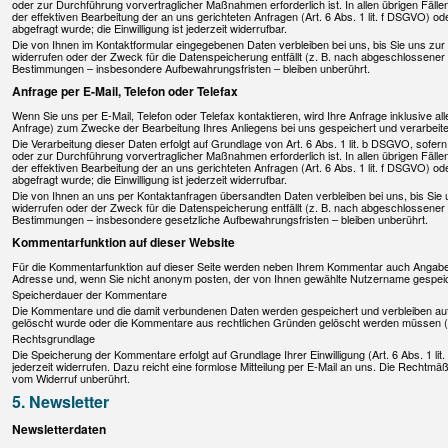
oder zur Durchführung vorvertraglicher Maßnahmen erforderlich ist. In allen übrigen Fälle
der effektiven Bearbeitung der an uns gerichteten Anfragen (Art. 6 Abs. 1 lit. f DSGVO) oder
abgefragt wurde; die Einwilligung ist jederzeit widerrufbar.
Die von Ihnen im Kontaktformular eingegebenen Daten verbleiben bei uns, bis Sie uns zur 
widerrufen oder der Zweck für die Datenspeicherung entfällt (z. B. nach abgeschlossener
Bestimmungen – insbesondere Aufbewahrungsfristen – bleiben unberührt.
Anfrage per E-Mail, Telefon oder Telefax
Wenn Sie uns per E-Mail, Telefon oder Telefax kontaktieren, wird Ihre Anfrage inklusiv
Anfrage) zum Zwecke der Bearbeitung Ihres Anliegens bei uns gespeichert und verarbeitet.
Die Verarbeitung dieser Daten erfolgt auf Grundlage von Art. 6 Abs. 1 lit. b DSGVO, sofe
oder zur Durchführung vorvertraglicher Maßnahmen erforderlich ist. In allen übrigen Fälle
der effektiven Bearbeitung der an uns gerichteten Anfragen (Art. 6 Abs. 1 lit. f DSGVO) oder
abgefragt wurde; die Einwilligung ist jederzeit widerrufbar.
Die von Ihnen an uns per Kontaktanfragen übersandten Daten verbleiben bei uns, bis Sie 
widerrufen oder der Zweck für die Datenspeicherung entfällt (z. B. nach abgeschlossener
Bestimmungen – insbesondere gesetzliche Aufbewahrungsfristen – bleiben unberührt.
Kommentarfunktion auf dieser Website
Für die Kommentarfunktion auf dieser Seite werden neben Ihrem Kommentar auch Angaben
Adresse und, wenn Sie nicht anonym posten, der von Ihnen gewählte Nutzername gespeic
Speicherdauer der Kommentare
Die Kommentare und die damit verbundenen Daten werden gespeichert und verbleiben auf d
gelöscht wurde oder die Kommentare aus rechtlichen Gründen gelöscht werden müssen (
Rechtsgrundlage
Die Speicherung der Kommentare erfolgt auf Grundlage Ihrer Einwilligung (Art. 6 Abs. 1 lit
jederzeit widerrufen. Dazu reicht eine formlose Mitteilung per E-Mail an uns. Die Rechtmäß
vom Widerruf unberührt.
5. Newsletter
Newsletterdaten