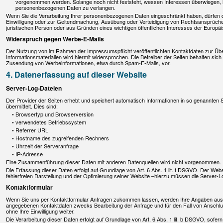
vorgenommen werden. Solange noch nicht feststeht, wessen Interessen überwiegen, h
personenbezogenen Daten zu verlangen.
Wenn Sie die Verarbeitung Ihrer personenbezogenen Daten eingeschränkt haben, dürfen d
Einwilligung oder zur Geltendmachung, Ausübung oder Verteidigung von Rechtsansprüche
juristischen Person oder aus Gründen eines wichtigen öffentlichen Interesses der Europäi
Widerspruch gegen Werbe-E-Mails
Der Nutzung von im Rahmen der Impressumspflicht veröffentlichten Kontaktdaten zur Üb
Informationsmaterialien wird hiermit widersprochen. Die Betreiber der Seiten behalten sich 
Zusendung von Werbeinformationen, etwa durch Spam-E-Mails, vor.
4. Datenerfassung auf dieser Website
Server-Log-Dateien
Der Provider der Seiten erhebt und speichert automatisch Informationen in so genannten 
übermittelt. Dies sind:
Browsertyp und Browserversion
verwendetes Betriebssystem
Referrer URL
Hostname des zugreifenden Rechners
Uhrzeit der Serveranfrage
IP-Adresse
Eine Zusammenführung dieser Daten mit anderen Datenquellen wird nicht vorgenommen.
Die Erfassung dieser Daten erfolgt auf Grundlage von Art. 6 Abs. 1 lit. f DSGVO. Der Webs
fehlerfreien Darstellung und der Optimierung seiner Website –hierzu müssen die Server-L
Kontaktformular
Wenn Sie uns per Kontaktformular Anfragen zukommen lassen, werden Ihre Angaben aus d
angegebenen Kontaktdaten zwecks Bearbeitung der Anfrage und für den Fall von Anschlus
ohne Ihre Einwilligung weiter.
Die Verarbeitung dieser Daten erfolgt auf Grundlage von Art. 6 Abs. 1 lit. b DSGVO, sofe