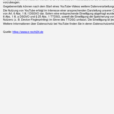
vorzubeugen.
Gegebenenfalls können nach dem Start eines YouTube-Videos weitere Datenverarbeitungsv
Die Nutzung von YouTube erfolgt im Interesse einer ansprechenden Darstellung unserer Onl
von Art. 6 Abs. 1 lit. f DSGVO dar. Sofern eine entsprechende Einwilligung abgefragt wurde
6 Abs. 1 lit. a DSGVO und § 25 Abs. 1 TTDSG, soweit die Einwilligung die Speicherung vo
Nutzers (z. B. Device-Fingerprinting) im Sinne des TTDSG umfasst. Die Einwilligung ist jed
Weitere Informationen über Datenschutz bei YouTube finden Sie in deren Datenschutzerkl
Quelle:
https://www.e-recht24.de