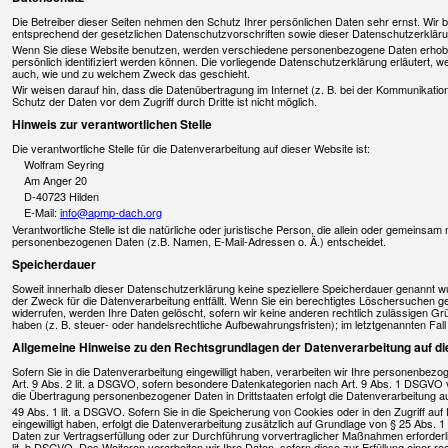
Die Betreiber dieser Seiten nehmen den Schutz Ihrer persönlichen Daten sehr ernst. Wir
entsprechend der gesetzlichen Datenschutzvorschriften sowie dieser Datenschutzerkläru
Wenn Sie diese Website benutzen, werden verschiedene personenbezogene Daten erhobe
persönlich identifiziert werden können. Die vorliegende Datenschutzerklärung erläutert, we
auch, wie und zu welchem Zweck das geschieht.
Wir weisen darauf hin, dass die Datenübertragung im Internet (z. B. bei der Kommunikatio
Schutz der Daten vor dem Zugriff durch Dritte ist nicht möglich.
Hinweis zur verantwortlichen Stelle
Die verantwortliche Stelle für die Datenverarbeitung auf dieser Website ist:
Wolfram Seyring
Am Anger 20
D-40723 Hilden
E-Mail:
info@apmp-dach.org
Verantwortliche Stelle ist die natürliche oder juristische Person, die allein oder gemeinsa
personenbezogenen Daten (z.B. Namen, E-Mail-Adressen o. Ä.) entscheidet.
Speicherdauer
Soweit innerhalb dieser Datenschutzerklärung keine speziellere Speicherdauer genannt w
der Zweck für die Datenverarbeitung entfällt. Wenn Sie ein berechtigtes Löschersuchen g
widerrufen, werden Ihre Daten gelöscht, sofern wir keine anderen rechtlich zulässigen 
haben (z. B. steuer- oder handelsrechtliche Aufbewahrungsfristen); im letztgenannten Fall
Allgemeine Hinweise zu den Rechtsgrundlagen der Datenverarbeitung auf di
Sofern Sie in die Datenverarbeitung eingewilligt haben, verarbeiten wir Ihre personenbez
Art. 9 Abs. 2 lit. a DSGVO, sofern besondere Datenkategorien nach Art. 9 Abs. 1 DSGVO ve
die Übertragung personenbezogener Daten in Drittstaaten erfolgt die Datenverarbeitung 
49 Abs. 1 lit. a DSGVO. Sofern Sie in die Speicherung von Cookies oder in den Zugriff auf I
eingewilligt haben, erfolgt die Datenverarbeitung zusätzlich auf Grundlage von § 25 Abs. 1 
Daten zur Vertragserfüllung oder zur Durchführung vorvertraglicher Maßnahmen erforderlic
lit. b DSGVO. Des Weiteren verarbeiten wir Ihre Daten, sofern diese zur Erfüllung einer rec