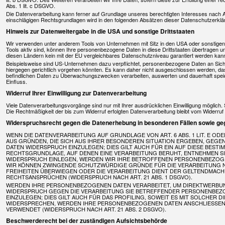
Abs. 1 lit. c DSGVO.
Die Datenverarbeitung kann ferner auf Grundlage unseres berechtigten Interesses nach Art. 
einschlägigen Rechtsgrundlagen wird in den folgenden Absätzen dieser Datenschutzerklär
Hinweis zur Datenweitergabe in die USA und sonstige Drittstaaten
Wir verwenden unter anderem Tools von Unternehmen mit Sitz in den USA oder sonstigen d
Tools aktiv sind, können Ihre personenbezogene Daten in diese Drittstaaten übertragen un
diesen Ländern kein mit der EU vergleichbares Datenschutzniveau garantiert werden kan
Beispielsweise sind US-Unternehmen dazu verpflichtet, personenbezogene Daten an Sich
hiergegen gerichtlich vorgehen könnten. Es kann daher nicht ausgeschlossen werden, d
befindlichen Daten zu Überwachungszwecken verarbeiten, auswerten und dauerhaft speich
Einfluss.
Widerruf Ihrer Einwilligung zur Datenverarbeitung
Viele Datenverarbeitungsvorgänge sind nur mit Ihrer ausdrücklichen Einwilligung möglich. Si
Die Rechtmäßigkeit der bis zum Widerruf erfolgten Datenverarbeitung bleibt vom Widerruf
Widerspruchsrecht gegen die Datenerhebung in besonderen Fällen sowie ge
WENN DIE DATENVERARBEITUNG AUF GRUNDLAGE VON ART. 6 ABS. 1 LIT. E ODE
AUS GRÜNDEN, DIE SICH AUS IHRER BESONDEREN SITUATION ERGEBEN, GEG
DATEN WIDERSPRUCH EINZULEGEN; DIES GILT AUCH FÜR EIN AUF DIESE BESTI
RECHTSGRUNDLAGE, AUF DENEN EINE VERARBEITUNG BERUHT, ENTNEHMEN SI
WIDERSPRUCH EINLEGEN, WERDEN WIR IHRE BETROFFENEN PERSONENBEZOGEN
WIR KÖNNEN ZWINGENDE SCHUTZWÜRDIGE GRÜNDE FÜR DIE VERARBEITUNG NA
FREIHEITEN ÜBERWIEGEN ODER DIE VERARBEITUNG DIENT DER GELTENDMAC
RECHTSANSPRÜCHEN (WIDERSPRUCH NACH ART. 21 ABS. 1 DSGVO).
WERDEN IHRE PERSONENBEZOGENEN DATEN VERARBEITET, UM DIREKTWERBUNG 
WIDERSPRUCH GEGEN DIE VERARBEITUNG SIE BETREFFENDER PERSONENBE
EINZULEGEN; DIES GILT AUCH FÜR DAS PROFILING, SOWEIT ES MIT SOLCHER 
WIDERSPRECHEN, WERDEN IHRE PERSONENBEZOGENEN DATEN ANSCHLIESSEN
VERWENDET (WIDERSPRUCH NACH ART. 21 ABS. 2 DSGVO).
Beschwerderecht bei der zuständigen Aufsichtsbehörde