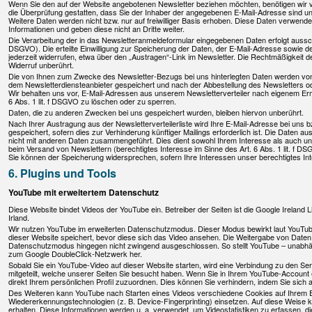
Wenn Sie den auf der Website angebotenen Newsletter beziehen möchten, benötigen wir v
die Überprüfung gestatten, dass Sie der Inhaber der angegebenen E-Mail-Adresse sind u
Weitere Daten werden nicht bzw. nur auf freiwilliger Basis erhoben. Diese Daten verwende
Informationen und geben diese nicht an Dritte weiter.
Die Verarbeitung der in das Newsletteranmeldeformular eingegebenen Daten erfolgt ausschlie
DSGVO). Die erteilte Einwilligung zur Speicherung der Daten, der E-Mail-Adresse sowie
jederzeit widerrufen, etwa über den „Austragen“-Link im Newsletter. Die Rechtmäßigkeit d
Widerruf unberührt.
Die von Ihnen zum Zwecke des Newsletter-Bezugs bei uns hinterlegten Daten werden von
dem Newsletterdiensteanbieter gespeichert und nach der Abbestellung des Newsletters oder
Wir behalten uns vor, E-Mail-Adressen aus unserem Newsletterverteiler nach eigenem E
6 Abs. 1 lit. f DSGVO zu löschen oder zu sperren.
Daten, die zu anderen Zwecken bei uns gespeichert wurden, bleiben hiervon unberührt.
Nach Ihrer Austragung aus der Newsletterverteilerliste wird Ihre E-Mail-Adresse bei uns bz
gespeichert, sofern dies zur Verhinderung künftiger Mailings erforderlich ist. Die Daten 
nicht mit anderen Daten zusammengeführt. Dies dient sowohl Ihrem Interesse als auch un
beim Versand von Newslettern (berechtigtes Interesse im Sinne des Art. 6 Abs. 1 lit. f DSGVO
Sie können der Speicherung widersprechen, sofern Ihre Interessen unser berechtigtes In
6. Plugins und Tools
YouTube mit erweitertem Datenschutz
Diese Website bindet Videos der YouTube ein. Betreiber der Seiten ist die Google Ireland 
Irland.
Wir nutzen YouTube im erweiterten Datenschutzmodus. Dieser Modus bewirkt laut YouTub
dieser Website speichert, bevor diese sich das Video ansehen. Die Weitergabe von Daten
Datenschutzmodus hingegen nicht zwingend ausgeschlossen. So stellt YouTube – unabhän
zum Google DoubleClick-Netzwerk her.
Sobald Sie ein YouTube-Video auf dieser Website starten, wird eine Verbindung zu den S
mitgeteilt, welche unserer Seiten Sie besucht haben. Wenn Sie in Ihrem YouTube-Account e
direkt Ihrem persönlichen Profil zuzuordnen. Dies können Sie verhindern, indem Sie sic
Des Weiteren kann YouTube nach Starten eines Videos verschiedene Cookies auf Ihrem E
Wiedererkennungstechnologien (z. B. Device-Fingerprinting) einsetzen. Auf diese Weise
erhalten. Diese Informationen werden u. a. verwendet, um Videostatistiken zu erfassen,