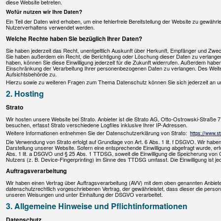
diese Website betreten.
Wofür nutzen wir Ihre Daten?
Ein Teil der Daten wird erhoben, um eine fehlerfreie Bereitstellung der Website zu gewähr
Nutzerverhaltens verwendet werden.
Welche Rechte haben Sie bezüglich Ihrer Daten?
Sie haben jederzeit das Recht, unentgeltlich Auskunft über Herkunft, Empfänger und Zw
Sie haben außerdem ein Recht, die Berichtigung oder Löschung dieser Daten zu verlangen.
haben, können Sie diese Einwilligung jederzeit für die Zukunft widerrufen. Außerdem hab
Einschränkung der Verarbeitung Ihrer personenbezogenen Daten zu verlangen. Des Weite
Aufsichtsbehörde zu.
Hierzu sowie zu weiteren Fragen zum Thema Datenschutz können Sie sich jederzeit an 
2. Hosting
Strato
Wir hosten unsere Website bei Strato. Anbieter ist die Strato AG, Otto-Ostrowski-Straße 
besuchen, erfasst Strato verschiedene Logfiles inklusive Ihrer IP-Adressen.
Weitere Informationen entnehmen Sie der Datenschutzerklärung von Strato:
https://www.st
Die Verwendung von Strato erfolgt auf Grundlage von Art. 6 Abs. 1 lit. f DSGVO. Wir haben
Darstellung unserer Website. Sofern eine entsprechende Einwilligung abgefragt wurde, erfo
Abs. 1 lit. a DSGVO und § 25 Abs. 1 TTDSG, soweit die Einwilligung die Speicherung von 
Nutzers (z. B. Device-Fingerprinting) im Sinne des TTDSG umfasst. Die Einwilligung ist jed
Auftragsverarbeitung
Wir haben einen Vertrag über Auftragsverarbeitung (AVV) mit dem oben genannten Anbiete
datenschutzrechtlich vorgeschriebenen Vertrag, der gewährleistet, dass dieser die pe
unseren Weisungen und unter Einhaltung der DSGVO verarbeitet.
3. Allgemeine Hinweise und Pflichtinformationen
Datenschutz