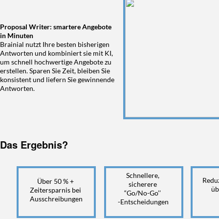
Proposal Writer: smartere Angebote
in Minuten
Brainial nutzt Ihre besten bisherigen
Antworten und kombiniert sie mit KI,
um schnell hochwertige Angebote zu
erstellen. Sparen Sie Zeit, bleiben Sie
konsistent und liefern Sie gewinnende
Antworten.
Das Ergebnis?
Schnellere,
Reduz
Über 50 % +
sicherere
üb
Zeitersparnis bei
“Go/No-Go’’
Ausschreibungen
-Entscheidungen