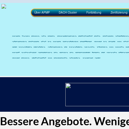
Über APMP
DACH Cluster
Fortbildung
Zertifizierung
Lorem ipsum dolor sit amet, consectetur adipiscing elit. Aliquam tincidunt 
Phasellus aliquam nisi ut lorem vestibulum eleifend. Nulla ut arcu non nis
nec ultrices dapibus. Phasellus eu ultrices turpis. Vivamus non mollis l
morbi tristique senectus et netus et malesuada fames ac turpis egestas
nulla dolor, adipiscing non convallis rhoncus, ornare sed
Bessere Angebote. Wenig