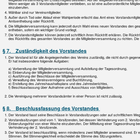
Wenn weniger als 3 Vorstandsmitglieder verbleiben, so ist eine außerordentliche Mitg
einzuberufen.
Wählbar sind nur Vereinsmitglieder.
Außer durch Tod oder Ablauf einer Wahlperiode erlischt das Amt eines Vorstandsmitgli
Amtsenthebung oder Rücktritt.
Die Mitgliederversammlung kann jederzeit durch Wahl eines neuen Vorstandes den ges
entheben, sofern ein wichtiger Grund vorliegt.
Die Vorstandsmitglieder können jederzeit schriftlich ihren Rücktritt erklären. Die Rücktr
des Rücktritts des gesamten Vorstandes an die Mitgliederversammlung zu richten. Die
§ 7. Zuständigkeit des Vorstandes
Der Vorstand ist für alle Angelegenheiten des Vereins zuständig, die nicht durch geg
Er hat insbesondere folgende Aufgaben:
a) Vorbereitung der Mitgliederversammlung und Aufstellung der Tagesordnung,
b) Einberufung der Mitgliederversammlung,
c) Ausführung der Beschlüsse der Mitgliederversammlung,
d) Verwaltung des Vereinsvermögens und Buchführung,
e) Erstellung des Jahreshaushaltsplans und des Jahresberichtes,
f) Beschlussfassung über Aufnahme und Ausschluss von Mitgliedern.
Die Vereinigung mehrerer Vorstandsämter in einer Person ist nicht zulässig.
§ 8. Beschlussfassung des Vorstandes
Der Vorstand fasst seine Beschlüsse in Vorstandssitzungen oder auf schriftlichem Weg
Vorstandssitzungen sind vom 1. Vorsitzenden, bei dessen Verhinderung vom 2. Vorsitze
Einberufungsfrist von einer Woche einzuberufen. Der Mitteilung einer Tagesordnung beda
Verhinderung der 2. Vorsitzende.
Der Vorstand ist beschlussfähig, wenn mindestens zwei Mitglieder anwesend sind. Er e
Stimmen. Bei Stimmengleichheit entscheidet die Stimme des Sitzungsleiters.