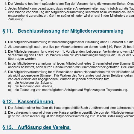
Der Vorstand bestimmt spätestens am Tag der Versammlung die verantwortlichen Organ
Jedes Mitglied kann beantragen, dass weitere Angelegenheiten nachträglich auf die T
eine Woche vor dem Tag der Mitgliederversammlung schriftlich beim Vorstand ein, ist
entsprechend zu ergänzen. Geht er später ein oder wird er erst in der Mitgliederversa
Zulassung.
§ 11. Beschlussfassung der Mitgliederversammlung
Die Mitgliederversammlung ist bei ordnungsgemäßer Einladung ohne Rücksicht auf die 
Als anwesend gilt auch, wer live per Videokonferenz an denen nach §10, Punkt 2) bes
Die Mitgliederversammlung wird vom 1. Vorsitzenden, bei dessen Verhinderung vom 2.Vor
Versammlung den Leiter. Bei Wahlen kann die Versammlungsleitung für die Dauer des
übertragen werden.
In der Mitgliederversammlung hat jedes Mitglied und jedes Ehrenmitglied eine Stimme
anderes bestimmt, offen durch Handaufheben mit Stimmenmehrheit getroffen. Bei Stimmen
Die Mitgliederversammlung fasst Beschlüsse durch Handaufheben mit der einfachen M
als nicht abgegebene Stimmen. Für Wahlen des Vorstandes und deren Beisitzer gelten
von drei Vierteln der abgegebenen Stimmen ist jedoch erforderlich für:
a) die Änderung der Satzung,
b) die Auflösung des Vereins,
c) die Zulassung von nachträglichen Anträgen auf Ergänzung der Tagesordnung.
§ 12. Kassenführung
Der Schatzmeister hat über die Kassengeschäfte Buch zu führen und eine Jahresrechn
Die Jahresrechnung wird von zwei Kassenprüfern geprüft, die von der Mitgliedervers
geprüfte Jahresrechnung ist der Mitgliederversammlung zur Beschlussfassung vorzul
§ 13. Auflösung des Vereins