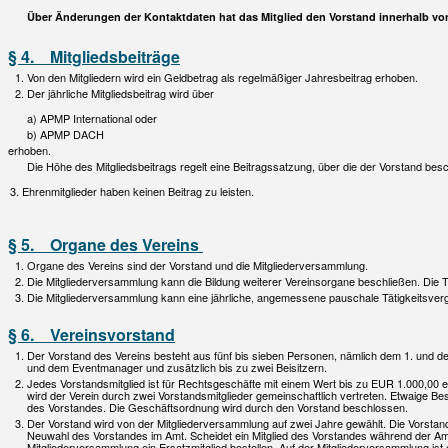
Über Änderungen der Kontaktdaten hat das Mitglied den Vorstand innerhalb von
§ 4. Mitgliedsbeiträge
Von den Mitgliedern wird ein Geldbetrag als regelmäßiger Jahresbeitrag erhoben.
Der jährliche Mitgliedsbeitrag wird über
APMP International oder
APMP DACH
erhoben.
Die Höhe des Mitgliedsbeitrags regelt eine Beitragssatzung, über die der Vorstand besc
3. Ehrenmitglieder haben keinen Beitrag zu leisten.
§ 5. Organe des Vereins
Organe des Vereins sind der Vorstand und die Mitgliederversammlung.
Die Mitgliederversammlung kann die Bildung weiterer Vereinsorgane beschließen. Die Tä
Die Mitgliederversammlung kann eine jährliche, angemessene pauschale Tätigkeitsverg
§ 6. Vereinsvorstand
Der Vorstand des Vereins besteht aus fünf bis sieben Personen, nämlich dem 1. und
und dem Eventmanager und zusätzlich bis zu zwei Beisitzern.
Jedes Vorstandsmitglied ist für Rechtsgeschäfte mit einem Wert bis zu EUR 1.000,00 ei
wird der Verein durch zwei Vorstandsmitglieder gemeinschaftlich vertreten. Etwaige B
des Vorstandes. Die Geschäftsordnung wird durch den Vorstand beschlossen.
Der Vorstand wird von der Mitgliederversammlung auf zwei Jahre gewählt. Die Vorstand
Neuwahl des Vorstandes im Amt. Scheidet ein Mitglied des Vorstandes während der Am
Mitgliederversammlung ein Ersatzmitglied bestellen. Auf der Mitgliederversammlung ist