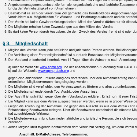
Angebotsmanagement umfasst die formale, organisatorische und fachliche Zusammenst
Erfolg der Vertriebstätigkeit von Unternehmen.
Deshalb hat es sich der Verein zum Ziel gemacht, das Berufsbild des Angebotsmanag
Verein bietet u.a. Möglichkeiten für Wissens- und Erfahrungsaustausch und die pers
Der Verein hat keine Gewinnerzielungsabsicht. Mittel des Vereins dürfen nur für die
Die Mitglieder erhalten keine Zuwendungen aus den Mitteln des Vereins.
Es darf keine Person durch Ausgaben, die dem Zweck des Vereins fremd sind oder du
§ 3. Mitgliedschaft
Mitglied des Vereins kann jede natürliche und juristische Person werden. Bei Minderjäh
Die Verleihung einer Ehrenmitgliedschaft ist nur durch Beschluss der Mitgliederversam
Der Vorstand entscheidet innerhalb von 14 Tagen über die Aufnahme nach Anmeldung
a) über die Webseite
www.apmp.org
und der anschließenden Zuordnung zum DACH Ch
b) auf der Webseite
www.apmp-dach.org
und
gegen eine ablehnende Entscheidung des Vorstandes über den Aufnahmeantrag kann 
ordentlichen Mitgliederversammlung eingelegt werden.
Die Mitglieder sind verpflichtet, den Vereinszweck zu fördern und alles zu unterlasse
Die Mitgliedschaft endet durch Tod, Austritt oder Ausschluss.
Der Austritt ist schriftlich gegenüber dem Vorstand zu erklären. Er ist nur mit einer F
Ein Mitglied kann aus dem Verein ausgeschlossen werden, wenn es in grober Weise ge
Gegen die Ablehnung der Aufnahme und gegen den Ausschluss aus dem Verein kann d
Entscheidung Beschwerde einlegen. Über die Beschwerde entscheidet die nächste M
hat aufschiebende Wirkung.
Die Mitgliederversammlung kann jede natürliche und juristische Person, die sich beso
ernennen.
Jedes Mitglied stellt folgende Kontaktdaten dem Verein zur Verfügung, um dem Verein 
Anschrift, E-Mail-Adresse, Telefonnummer.