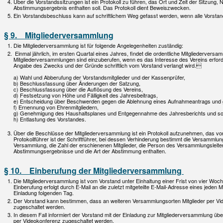
Über die Vorstandssitzungen ist ein Protokoll zu führen, das Ort und Zeit der Sitzung
Abstimmungsergebnis enthalten soll. Das Protokoll dient Beweiszwecken.
Ein Vorstandsbeschluss kann auf schriftlichem Weg gefasst werden, wenn alle Vorsta
§ 9. Mitgliederversammlung
Die Mitgliederversammlung ist für folgende Angelegenheiten zuständig:
Einmal jährlich, im ersten Quartal eines Jahres, findet die ordentliche Mitgliederversa
Mitgliederversammlungen sind einzuberufen, wenn es das Interesse des Vereins erford
Angabe des Zwecks und der Gründe schriftlich vom Vorstand verlangt wird.

a) Wahl und Abberufung der Vorstandsmitglieder und der Kassenprüfer,
b) Beschlussfassung über Änderungen der Satzung,
c) Beschlussfassung über die Auflösung des Vereins,
d) Festsetzung von Höhe und Fälligkeit des Jahresbeitrags,
e) Entscheidung über Beschwerden gegen die Ablehnung eines Aufnahmeantrags und 
f) Ernennung von Ehrenmitgliedern,
g) Genehmigung des Haushaltsplanes und Entgegennahme des Jahresberichts und son
h) Entlastung des Vorstandes.
Über die Beschlüsse der Mitgliederversammlung ist ein Protokoll aufzunehmen, das von
Protokollführer ist der Schriftführer, bei dessen Verhinderung bestimmt die Versammlung 
Versammlung, die Zahl der erschienenen Mitglieder, die Person des Versammlungsleiter
Abstimmungsergebnisse und die Art der Abstimmung enthalten.
§ 10. Einberufung der Mitgliederversammlung
Die Mitgliederversammlung ist vom Vorstand unter Einhaltung einer Frist von vier Wo
Einberufung erfolgt durch E-Mail an die zuletzt mitgeteilte E-Mail-Adresse eines jeden 
Einladung folgenden Tag.
Der Vorstand kann bestimmen, dass an weiteren Versammlungsorten Mitglieder per Vide
zugeschaltet werden.
In diesem Fall informiert der Vorstand mit der Einladung zur Mitgliederversammlung üb
per Videokonferenz zugeschaltet werden.