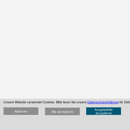
Unsere Website verwendet Cookies. Bitte lesen Sie unsere
Datenschutzerklärung
für Deta
Ausgewählte
Ablehnen
Alle akzeptieren
akzeptieren
© APMP DACH -
2026