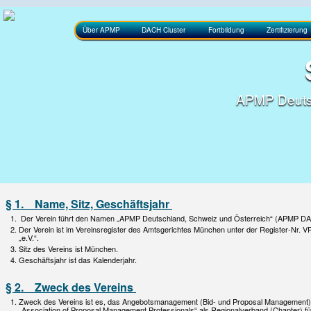
Über APMP
DACH Cluster
Fortbildung
Zertifizierung
APMP Deutsc
§ 1. Name, Sitz, Geschäftsjahr
Der Verein führt den Namen „APMP Deutschland, Schweiz und Österreich“ (APMP D
Der Verein ist im Vereinsregister des Amtsgerichtes München unter der Register-Nr. 
„e.V.“.
Sitz des Vereins ist München.
Geschäftsjahr ist das Kalenderjahr.
§ 2. Zweck des Vereins
Zweck des Vereins ist es, das Angebotsmanagement (Bid- und Proposal Management) 
„Association of Proposal Management Professionals“ als Regionalverband (Chapter) für